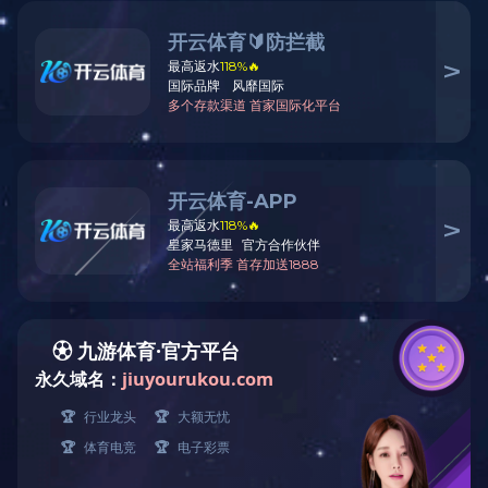
您现在的位置：
首页
>>
工程案例
>> 黑
顺逆流烘干塔(8)
混流烘干塔(23)